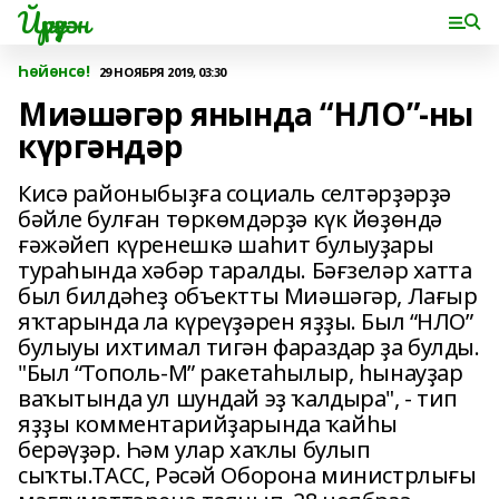
Йүрүҙән
Һөйөнсө!
29 НОЯБРЯ 2019, 03:30
Миәшәгәр янында “НЛО”-ны
күргәндәр
Кисә районыбыҙға социаль селтәрҙәрҙә
бәйле булған төркөмдәрҙә күк йөҙөндә
ғәжәйеп күренешкә шаһит булыуҙары
тураһында хәбәр таралды. Бәғзеләр хатта
был билдәһеҙ объектты Миәшәгәр, Лағыр
яҡтарында ла күреүҙәрен яҙҙы. Был “НЛО”
булыуы ихтимал тигән фараздар ҙа булды.
"Был “Тополь-М” ракетаһылыр, һынауҙар
ваҡытында ул шундай эҙ ҡалдыра", - тип
яҙҙы комментарийҙарында ҡайһы
берәүҙәр. Һәм улар хаҡлы булып
сыҡты.ТАСС, Рәсәй Оборона министрлығы