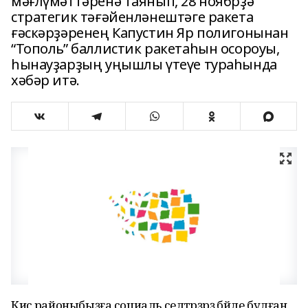
мәғлүмәттәренә таянып, 28 ноябрҙә
стратегик тәғәйенләнештәге ракета
ғәскәрҙәренең Капустин Яр полигонынан
“Тополь” баллистик ракетаһын осороуы,
һынауҙарҙың уңышлы үтеүе тураһында
хәбәр итә.
Кисә районыбыҙға социаль селтәрҙәрҙә бәйле булған