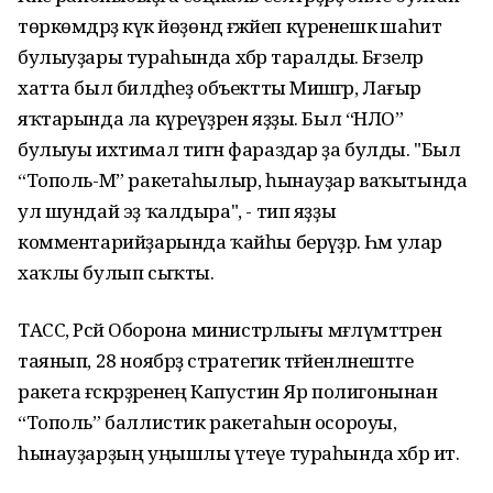
төркөмдәрҙә күк йөҙөндә ғәжәйеп күренешкә шаһит
булыуҙары тураһында хәбәр таралды. Бәғзеләр
хатта был билдәһеҙ объектты Миәшәгәр, Лағыр
яҡтарында ла күреүҙәрен яҙҙы. Был “НЛО”
булыуы ихтимал тигән фараздар ҙа булды. "Был
“Тополь-М” ракетаһылыр, һынауҙар ваҡытында
ул шундай эҙ ҡалдыра", - тип яҙҙы
комментарийҙарында ҡайһы берәүҙәр. Һәм улар
хаҡлы булып сыҡты.
ТАСС, Рәсәй Оборона министрлығы мәғлүмәттәренә
таянып, 28 ноябрҙә стратегик тәғәйенләнештәге
ракета ғәскәрҙәренең Капустин Яр полигонынан
“Тополь” баллистик ракетаһын осороуы,
һынауҙарҙың уңышлы үтеүе тураһында хәбәр итә.