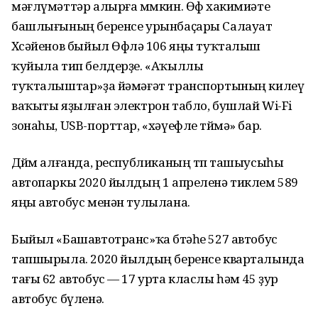
мәғлүмәттәр алырға мөмкин. Өфө хакимиәте
башлығының беренсе урынбаҫары Салауат
Хөсәйенов быйыл Өфөлә 106 яңы туҡталыш
ҡуйыла тип белдерҙе. «Аҡыллы
туҡталыштар»ҙа йәмәғәт транспортының килеү
ваҡыты яҙылған электрон табло, бушлай Wi-Fi
зонаһы, USB-порттар, «хәүефле төймә» бар.
Дөйөм алғанда, республиканың төп ташыусыһы
автопаркы 2020 йылдың 1 апреленә тиклем 589
яңы автобус менән тулылана.
Быйыл «Башавтотранс»ҡа бөтәһе 527 автобус
тапшырыла. 2020 йылдың беренсе кварталында
тағы 62 автобус — 17 урта класлы һәм 45 ҙур
автобус бүленә.