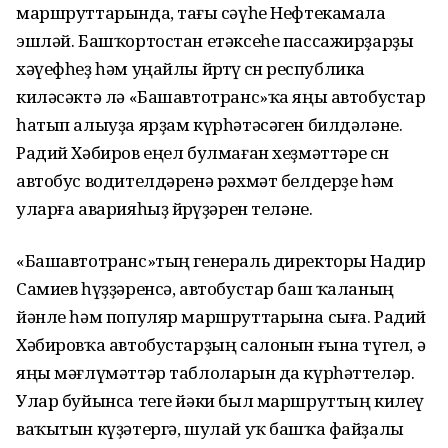
маршруттарында, тағы өсәүһе Нефтекамала
эшләй. Башҡортостан етәксеһе пассажирҙарҙы
хәүефһеҙ һәм уңайлы йөрөтөү өсөн республика
киләсәктә лә «Башавтотранс»ҡа яңы автобустар
һатып алыуҙа ярҙам күрһәтәсәген билдәләне.
Радий Хәбиров еңел булмаған хеҙмәттәре өсөн
автобус водителдәренә рәхмәт белдерҙе һәм
уларға аварияһыҙ йөрөүҙәрен теләне.
«Башавтотранс»тың генераль директоры Надир
Самиев һүҙҙәренсә, автобустар баш ҡаланың
йәнле һәм популяр маршруттарына сыға. Радий
Хәбировҡа автобустарҙың салонын ғына түгел, ә
яңы мәғлүмәттәр таблоларын да күрһәттеләр.
Улар буйынса теге йәки был маршруттың килеү
ваҡытын күҙәтергә, шулай уҡ башҡа файҙалы