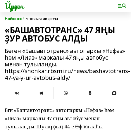
Йүрүҙән
Һөйөнсө!
1 НОЯБРЯ 2019, 07:43
«БАШАВТОТРАНС» 47 ЯҢЫ
ҘУР АВТОБУС АЛДЫ
Бөгөн «Башавтотранс» автопаркы «Нефаз»
һәм «Лиаз» маркалы 47 яңы автобус
менән тулыланды.
https://shonkar.rbsmi.ru/news/bashavtotrans-
47-ya-y-ur-avtobus-aldy/
Бөгөн «Башавтотранс» автопаркы «Нефаз» һәм
«Лиаз» маркалы 47 яңы автобус менән
тулыланды. Шуларҙың 44-е Өфө ҡалаһы