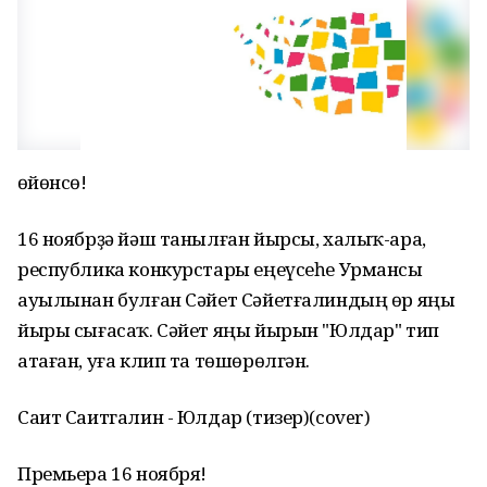
Һөйөнсө!
16 ноябрҙә йәш танылған йырсы, халыҡ-ара,
республика конкурстары еңеүсеһе Урмансы
ауылынан булған Сәйет Сәйетғалиндың өр яңы
йыры сығасаҡ. Сәйет яңы йырын "Юлдар" тип
атаған, уға клип та төшөрөлгән.
Саит Саитгалин - Юлдар (тизер)(cover)
Премьера 16 ноября!