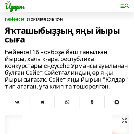
Йүрүҙән
Һөйөнсө!
31 ОКТЯБРЯ 2019, 17:44
Яҡташыбыҙҙың яңы йыры
сыға
Һөйөнсө! 16 ноябрҙә йәш танылған
йырсы, халыҡ-ара, республика
конкурстары еңеүсеһе Урмансы ауылынан
булған Сәйет Сәйетғалиндың өр яңы
йыры сығасаҡ. Сәйет яңы йырын "Юлдар"
тип атаған, уға клип та төшөрөлгән.