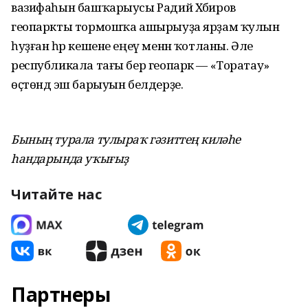
вазифаһын башҡарыусы Радий Хәбиров
геопаркты тормошҡа ашырыуҙа ярҙам ҡулын
һуҙған һәр кешене еңеү менән ҡотланы. Әле
республикала тағы бер геопарк — «Торатау»
өҫтөндә эш барыуын белдерҙе.
Бының турала тулыраҡ гәзиттең киләһе
һандарында уҡығыҙ
Читайте нас
Партнеры