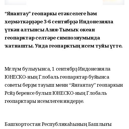
“Янғантау” геопаркы етәкселеге һәм
хеҙмәткәрҙәре 3-6 сентябрҙә Индонезияла
үткән алтынсы Азия-Тымыҡ океан
геопарктар селтәре симпозиумында
ҡатнашты. Унда геопарктың исем туйы үтте.
Мәғлүм булыуынса, 1 сентябрҙә Индонезияла
ЮНЕСКО-ның Глобаль геопарктар буйынса
советы берҙәм тауыш менән “Янғантау” геопаркын
Рәсәйҙә беренсе булып ЮНЕСКО-ның Глобаль
геопарктары исемлегенә индерҙе.
Башҡортостан Республикаһының Башлығы