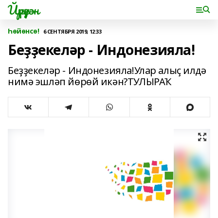
Йүрүҙән
Һөйөнсө!
6 СЕНТЯБРЯ 2019, 12:33
Беҙҙекеләр - Индонезияла!
Беҙҙекеләр - Индонезияла!Улар алыҫ илдә
нимә эшләп йөрөй икән?ТУЛЫРАҠ